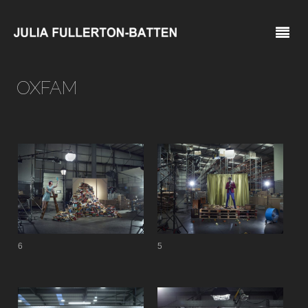
OXFAM
6
5